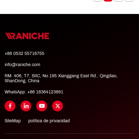
+86 0532 55716755
info@raniche.com
RM. 406, T7, SIIC, No.195 Xianggang East Rd., Qingdao,
ShanDong, China
WhatsApp:
+86 18364123891
SiteMap
política de privacidad