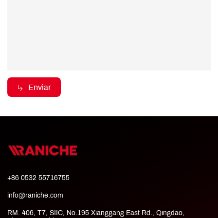
Enviar
+86 0532 55716755
info@raniche.com
RM. 406, T7, SIIC, No.195 Xianggang East Rd., Qingdao,